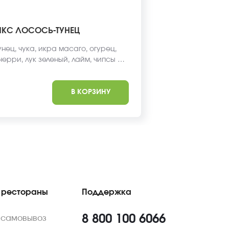
ИКС ЛОСОСЬ-ТУНЕЦ
унец, чука, икра масаго, огурец,
ерри, лук зеленый, лайм, чипсы из
атная заправка, кунжут, соус для
, киноа
В КОРЗИНУ
 рестораны
Поддержка
8 800 100 6066
 самовывоз