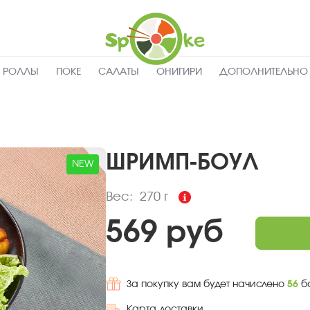
-
Заказать
Пищевая
вкусные
поке
с
ценность
:
доставкой,
Тюмень
270
Вес, г
РОЛЛЫ
ПОКЕ
САЛАТЫ
ОНИГИРИ
ДОПОЛНИТЕЛЬНО
12.5
Жиры, г
4.5
Белки, г
14.2
Углеводы,
г
ШРИМП-БОУЛ
NEW
192
Ккал
Вес:
270 г
569 руб
За покупку вам будет начислено
56
б
Карта доставки