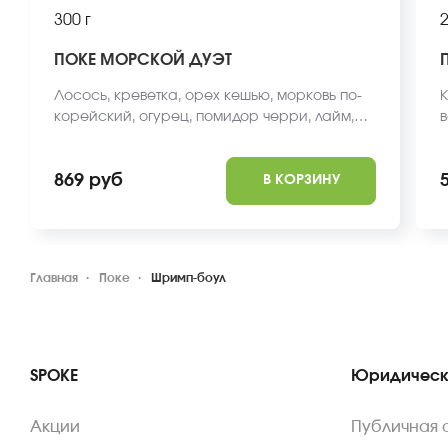
300 г
2
ПОКЕ МОРСКОЙ ДУЭТ
Лосось, креветка, орех кешью, морковь по-
К
корейский, огурец, помидор черри, лайм,
в
чипсы из нори, соус унаги, кунжут, соус для
с
поке, рис, киноа. *Внешний вид блюда может
в
869 руб
В КОРЗИНУ
отличаться от фото на сайте.
с
Главная
Поке
Шримп-боул
SPOKE
Юридическ
Акции
Публичная 