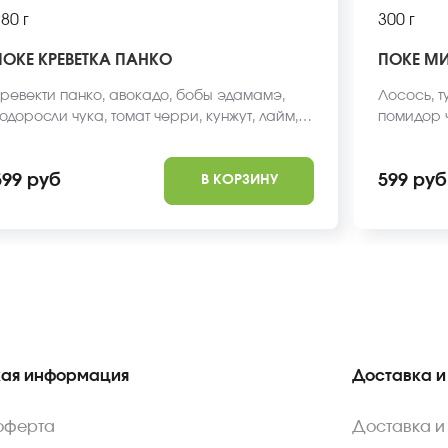
80 г
300 г
ПОКЕ КРЕВЕТКА ПАНКО
ПОКЕ М
ревекти панко, авокадо, бобы эдамамэ,
Лосось, т
одоросли чука, томат черри, кунжут, лайм,
помидор ч
алатная заправка, рис, киноа. *Внешний
нори, сал
ид блюда может отличаться от фото на
поке, рис
599 руб
599 руб
В КОРЗИНУ
айте.
ая информация
Доставка и
оферта
Доставка и