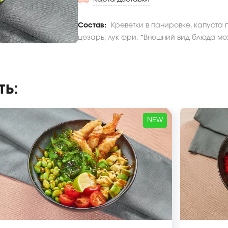
Состав:
Креветки в панировке, капуста 
цезарь, лук фри. *Внешний вид блюда мож
ть
:
NEW