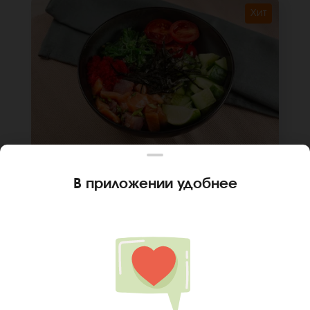
Хит
300 г
В приложении удобнее
ПОКЕ МИКС ЛОСОСЬ-ТУНЕЦ
Лосось, тунец, чука, икра масаго, огурец,
помидор черри, лук зеленый, лайм, чипсы из
нори, салатная заправка, кунжут, соус для
поке, рис, киноа
В КОРЗИНУ
599 руб
Ваш город
Тюмень
?