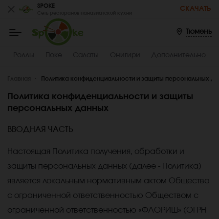
SPOKE
СКАЧАТЬ
Сеть ресторанов паназиатской кухни
Spoke
-
Заказать
Тюмень
вкусные
поке
с
Роллы
Поке
Салаты
Онигири
Дополнительно
доставкой,
Тюмень
Главная
Политика конфиденциальности и защиты персональных д
Политика конфиденциальности и защиты
персональных данных
ВВОДНАЯ ЧАСТЬ
Настоящая Политика получения, обработки и
защиты персональных данных (далее - Политика)
является локальным нормативным актом Общества
с ограниченной ответственностью
Обществом с
ограниченной ответственностью «ФЛОРИШ» (ОГРН