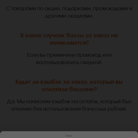
С товарами по акции, подарками, промокодами и
другими скидками.
В каких случаях баллы за заказ не
начисляются?
Если вы применили промокод или
воспользовались скидкой.
Будет ли кэшбэк за заказ, который вы
оплатили баллами?
Да. Мы начислим кэшбэк на остаток, который был
оплачен без использования бонусных рублей.