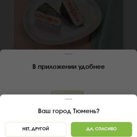
120 г
В приложении удобнее
ОНИГИРИ ПИКАНТНЫЙ МИКС
Лосось терияки, перец болгарский, японский
соус, лук зеленый, рис, нори. *Внешний вид
блюда может отличаться от фото на сайте.
В КОРЗИНУ
259 руб
Ваш город
Тюмень
?
НЕТ, ДРУГОЙ
ДА, СПАСИБО
Главная
Онигири
Онигири нежный тунец и креветка